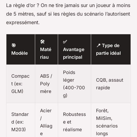
La règle d’or ? On ne tire jamais sur un joueur à moins
de 5 mètres, sauf si les règles du scénario l’autorisent
expressément.
🛠️
✅
🎯
📍 Type de
Maté
Avantage
Modèle
partie idéal
riau
principal
Poids
Compac
ABS /
léger
CQB, assaut
t (ex:
Poly
(400-700
rapide
GLM)
mère
g)
Acier
Forêt,
Standar
Robustess
/
MilSim,
d (ex:
e et
Alliag
scénarios
M203)
réalisme
e
longs