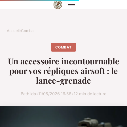
Accueil
›
Combat
COMBAT
Un accessoire incontournable
pour vos répliques airsoft : le
lance-grenade
Bathilda
•
11/05/2026 16:58
•
12 min de lecture